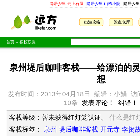
隐居乡里·云上石屋
隐居乡里·山楂小院
隐居乡里
出游攻略
景点仓库
首页
--
客栈联盟
泉州堤后咖啡客栈——给漂泊的
想
发布时间：2013年04月18日
编辑：小娟
访
10条
发表评论！
纠错！
客栈等级：暂未获得红灯笼认证。
什么是红
客栈标签：
泉州
堤后咖啡客栈
开元寺
李贽