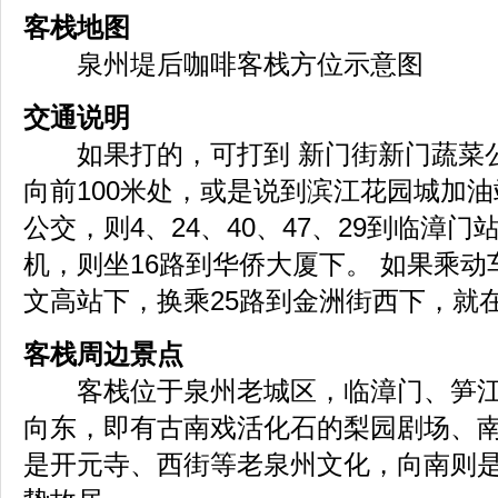
客栈地图
泉州堤后咖啡客栈方位示意图
交通说明
如果打的，可打到 新门街新门蔬菜公
向前100米处，或是说到滨江花园城加油
公交，则4、24、40、47、29到临漳门
机，则坐16路到华侨大厦下。 如果乘动
文高站下，换乘25路到金洲街西下，就
客栈周边景点
客栈位于泉州老城区，临漳门、笋江
向东，即有古南戏活化石的梨园剧场、
是开元寺、西街等老泉州文化，向南则