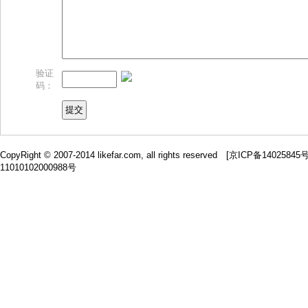
验证
码：
CopyRight © 2007-2014 likefar.com, all rights reserved [
京ICP备14025845
11010102000988号