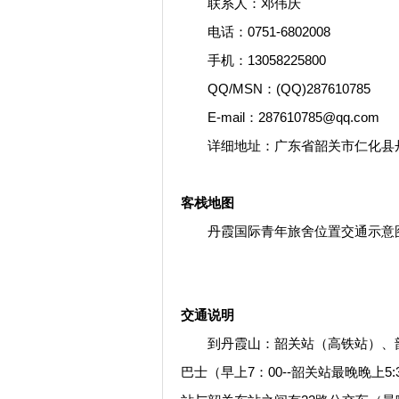
联系人：邓伟庆
电话：0751-6802008
手机：13058225800
QQ/MSN：(QQ)287610785
E-mail：287610785@qq.com
详细地址：广东省韶关市仁化县丹霞
客栈地图
丹霞国际青年旅舍位置交通示意
交通说明
到丹霞山：韶关站（高铁站）、韶
巴士（早上7：00--韶关站最晚晚上5: