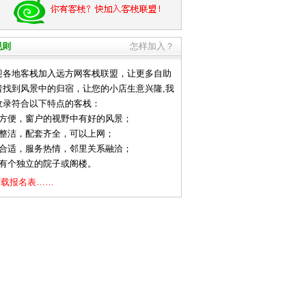
规则
怎样加入？
地客栈加入远方网客栈联盟，让更多自助
者找到风景中的归宿，让您的小店生意兴隆,我
收录符合以下特点的客栈：
通方便，窗户的视野中有好的风景；
净整洁，配套齐全，可以上网；
格合适，服务热情，邻里关系融洽；
好有个独立的院子或阁楼。
下载报名表……