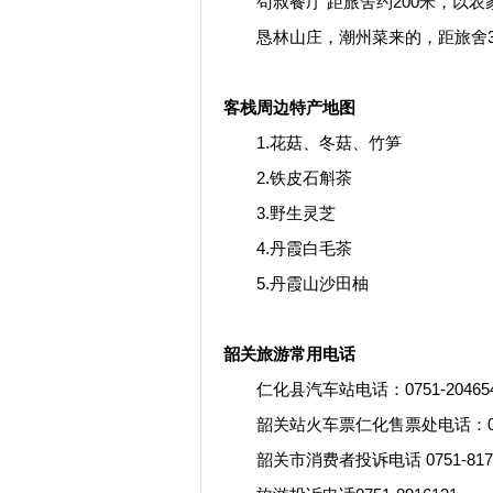
苟叔餐厅 距旅舍约200米，以农
恳林山庄，潮州菜来的，距旅舍30
客栈周边特产地图
1.花菇、冬菇、竹笋
2.铁皮石斛茶
3.野生灵芝
4.丹霞白毛茶
5.丹霞山沙田柚
韶关旅游常用电话
仁化县汽车站电话：0751-20465
韶关站火车票仁化售票处电话：0751-
韶关市消费者投诉电话 0751-8177