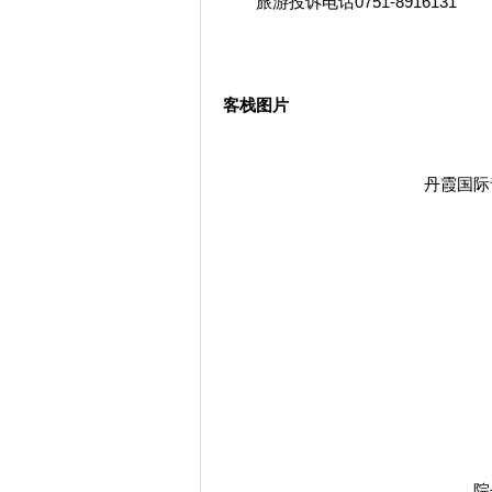
旅游投诉电话0751-8916131
客栈图片
丹霞国际
院