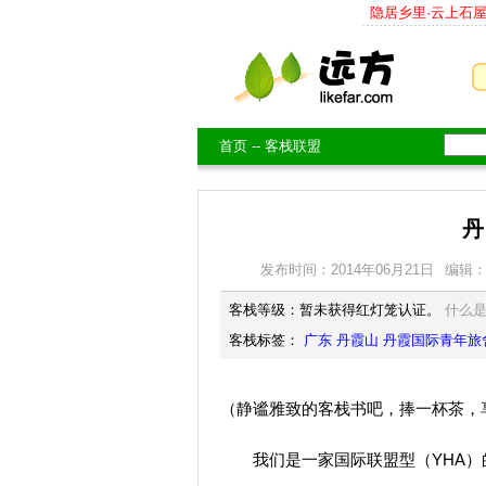
隐居乡里·云上石
首页
--
客栈联盟
丹
发布时间：2014年06月21日
编辑
客栈等级：暂未获得红灯笼认证。
什么
客栈标签：
广东
丹霞山
丹霞国际青年旅
（静谧雅致的客栈书吧，捧一杯茶，
我们是一家国际联盟型（YHA）