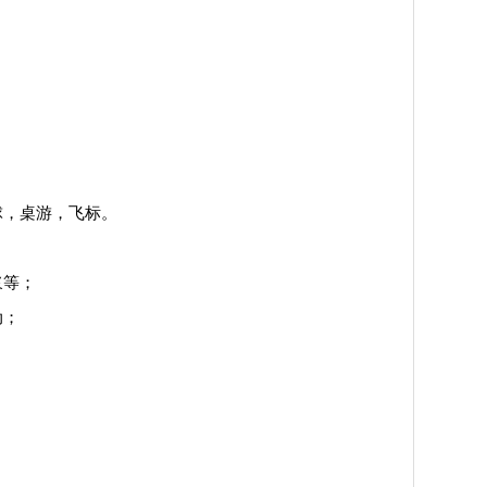
，桌游，飞标。
浆等；
动；