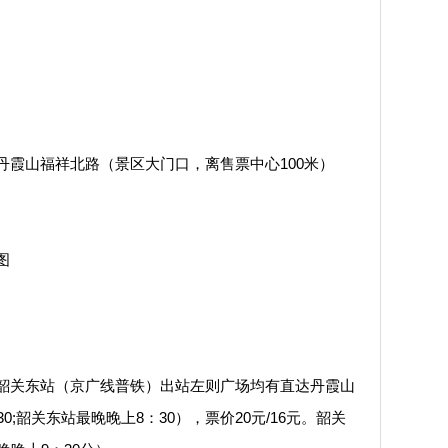
山福祥北路（景区大门口，离售票中心100米）
图
关东站（京广线普铁）出站左则广场均有直达丹霞山
30;韶关东站最晚晚上8：30），票价20元/16元。韶关