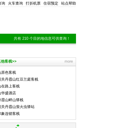
查询
火车查询
打折机票
住宿预定
站点帮助
共有 210 个目的地信息可供查询！
他客栈>>
more
山原色客栈
韶关丹霞山红豆兰庭客栈
山在路上客栈
山华盛酒店
丹霞山畔山驿栈
韶关丹霞山萤火虫驿站
印象连锁客栈