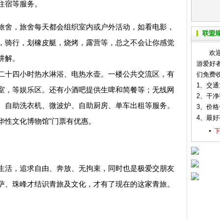
住宿等服务。
舍，旅舍每天都会组织室内或户外活动，如看电影，
联盟
，骑行，划橡皮艇，烧烤，露营等，总之不会让你感觉
欢迎各
讲解。
游爱好
十四小时热水淋浴、电热水壶。一楼公共交流区，有
们免费
1、交
室，等娱乐区。还有小酒吧提供生啤和简餐等；无线网
2、干
、自助洗衣机、微波炉、自助厨房、单车出租等服务。
3、价
4、最
华性文化博物馆"门票有优惠。
活，追求自由、奔放、无拘束，同时也是极爱交朋友
萨、珠峰才结识青旅及文化，才有了现在的这家青旅。