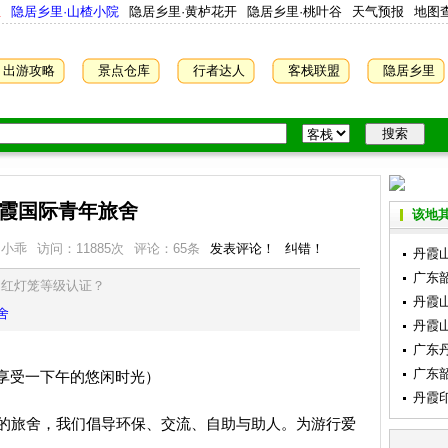
屋
隐居乡里·山楂小院
隐居乡里·黄栌花开
隐居乡里·桃叶谷
天气预报
地图
出游攻略
景点仓库
行者达人
客栈联盟
隐居乡里
霞国际青年旅舍
该地其
：小乖
访问：
11885
次
评论：65条
发表评论！
纠错！
丹霞
广东
是红灯笼等级认证？
丹霞
舍
丹霞
广东
广东
享受一下午的悠闲时光）
丹霞
的旅舍，我们倡导环保、交流、自助与助人。为游行爱