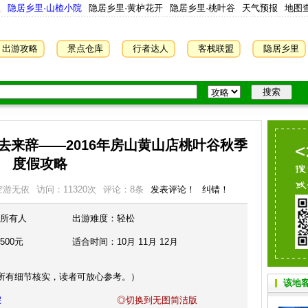
屋
隐居乡里·山楂小院
隐居乡里·黄栌花开
隐居乡里·桃叶谷
天气预报
地图
出游攻略
景点仓库
行者达人
客栈联盟
隐居乡里
去来辞——2016年房山黄山店桃叶谷秋季
度假攻略
空游无依
访问：
11320
次
评论：8条
发表评论！
纠错！
所有人
出游难度：
轻松
500元
适合时间：
10月 11月 12月
所有细节核实，读者可放心参考。）
该地
假
◎切换到无图简洁版