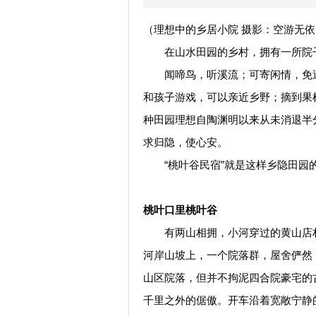
（理想中的乡居小院 摄影：空游无依
在山水田园的乡村，拥有一所院
闻啼鸟，听溪流；可寄闲情，免遭
和孩子游戏，可以亲近乡野；摘到果
种田园理想自陶渊明以来从未消退半
求归隐，使心安。
“桃叶谷民宿”就是这样乡隐田园
桃叶口里桃叶谷
有两山相拥，小河穿过的黄山店村
河岸山坡上，一个院落群，屋舍俨然
山区院落，但并不拘泥四合院豪宅的
千里之外的倨傲。开车沿着宽敞宁静