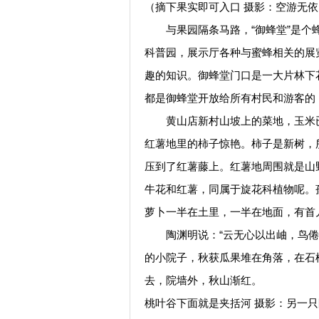
（摘下果实即可入口 摄影：空游无依
与果园隔条马路，“御蜂堂”是个蜂
科普园，展示厅各种与蜜蜂相关的展
趣的知识。御蜂堂门口是一大片林下
都是御蜂堂开放给所有村民和游客的
黄山店新村山坡上的菜地，玉米已
红薯地里的柿子惊艳。柿子是新树，
压到了红薯藤上。红薯地周围就是山
牛花和红薯，同属于旋花科植物呢。
萝卜一半在土里，一半在地面，有首
陶渊明说：“云无心以出岫，鸟倦飞
的小院子，秋获瓜果堆在角落，在石
去，院墙外，秋山渐红。
桃叶谷下面就是夹括河 摄影：另一只