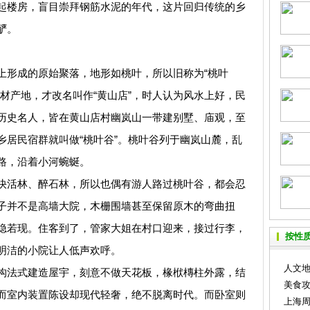
起楼房，盲目崇拜钢筋水泥的年代，这片回归传统的乡
酽。
形成的原始聚落，地形如桃叶，所以旧称为“桃叶
材产地，才改名叫作“黄山店”，时人认为风水上好，民
历史名人，皆在黄山店村幽岚山一带建别墅、庙观，至
乡居民宿群就叫做“桃叶谷”。桃叶谷列于幽岚山麓，乱
路，沿着小河蜿蜒。
活林、醉石林，所以也偶有游人路过桃叶谷，都会忍
子并不是高墙大院，木栅围墙甚至保留原木的弯曲扭
隐若现。住客到了，管家大姐在村口迎来，接过行李，
按性
明洁的小院让人低声欢呼。
人文
法式建造屋宇，刻意不做天花板，椽栿槫柱外露，结
美食
而室内装置陈设却现代轻奢，绝不脱离时代。而卧室则
上海