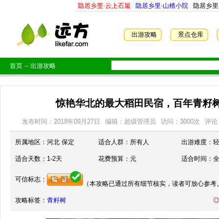
隐居乡里·云上石屋
隐居乡里·山楂小院
隐居乡里
出游攻略
景点仓库
首页
--
出游攻略
惊艳华北的最大稻田民宿，百年青籽
发布时间：2018年09月27日
编辑：超级管理员
访问：
3000
次
评论
所属地区：
河北 保定
适合人群：
所有人
出游难度：
适合天数：
1-2天
花费预算：
元
适合时间：
可信标志：
（本攻略已通过所有细节核实，读者可放心参考
攻略标签：
青籽树