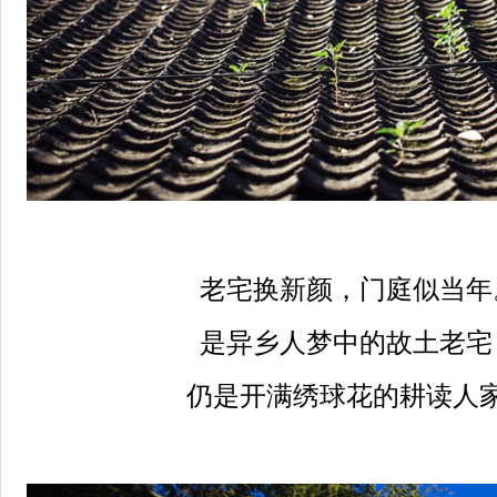
老宅换新颜，门庭似当年
是异乡人梦中的故土老宅
仍是开满绣球花的耕读人