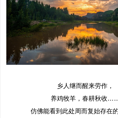
乡人继而醒来劳作，
养鸡牧羊，春耕秋收
…
仿佛能看到此处周而复始存在