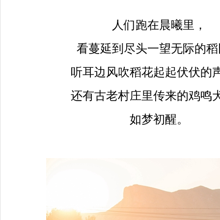
人们跑在晨曦里，
看蔓延到尽头一望无际的稻
听耳边风吹稻花起起伏伏的
还有古老村庄里传来的鸡鸣
如梦初醒。