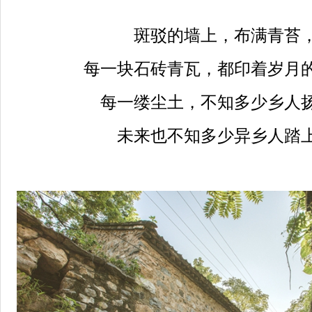
斑驳的墙上，布满青苔
每一块石砖青瓦，都印着岁月
每一缕尘土，不知多少乡人
未来也不知多少异乡人踏