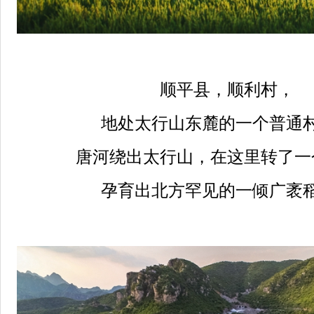
顺平县，顺利村，
地处太行山东麓的一个普通
唐河绕出太行山，在这里转了一
孕育出北方罕见的一倾广袤