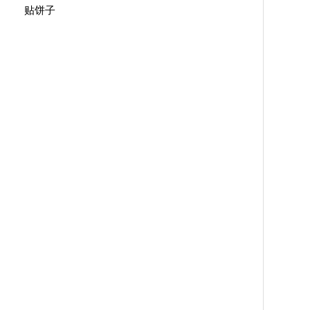
贴饼子
74
059