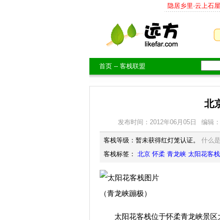
隐居乡里·云上石
首页
--
客栈联盟
北
发布时间：2012年06月05日
编辑
客栈等级：暂未获得红灯笼认证。
什么
客栈标签：
北京
怀柔
青龙峡
太阳花客栈
（青龙峡蹦极）
太阳花客栈位于怀柔青龙峡景区大