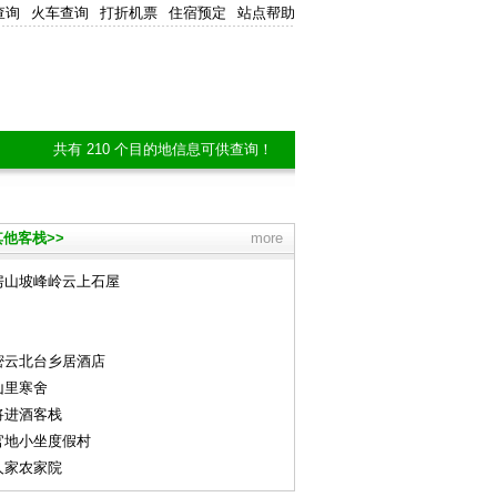
查询
火车查询
打折机票
住宿预定
站点帮助
共有 210 个目的地信息可供查询！
他客栈>>
more
房山坡峰岭云上石屋
密云北台乡居酒店
山里寒舍
将进酒客栈
官地小坐度假村
人家农家院