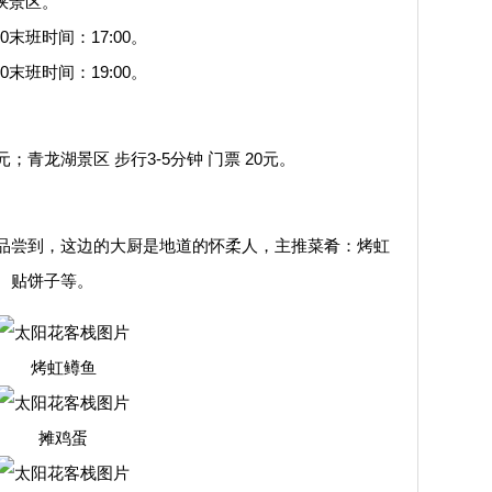
峡景区。
班时间：17:00。
班时间：19:00。
；青龙湖景区 步行3-5分钟 门票 20元。
尝到，这边的大厨是地道的怀柔人，主推菜肴：烤虹
、贴饼子等。
烤虹鳟鱼
摊鸡蛋