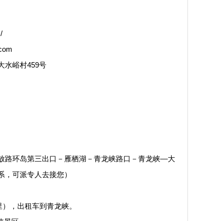
/
com
水峪村459号
路环岛第三出口－雁栖湖－青龙峡路口－青龙峡—大
系，可派专人去接您）
里），出租车到青龙峡。