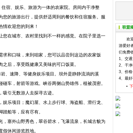
饮、住宿、娱乐、旅游为一体的农家院。房间内干净整
为您的旅游出行，提供舒适周到的餐饮和住宿服务。服
热情欢迎您的到来！
联盟
您在城市、农村里找到不一样的感觉。在院子里选一
欢迎各
游爱好
们免费
求和口味，来到咱家，您可以品尝到这边的农家饭
1、交
肉之后，享受既健康又美味的可口饭菜。
2、干
3、价
岩、速降、等健身娱乐项目。坝外是静静流淌的溪
4、最
碰碰车，射箭等游戏。峡谷两侧山势雄伟，植被茂密。
，吸引无数游人去探寻古迹。
娱乐项目；魔幻屋、水上步行球、海盗船、滑行龙、
脚踏船等，应有尽有。
，塞外山野秀色，翠谷碧水，飞瀑流泉，长城古貌为
度假休闲游览胜地。