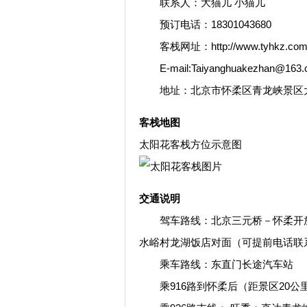
联系人：大猫儿 小猫儿
预订电话：18301043680
客栈网址：
http://www.tyhkz.com
E-mail:Taiyanghuakezhan@163.
地址：北京市怀柔区青龙峡景区大
客栈地图
太阳花客栈方位示意图
交通说明
驾车路线：北京三元桥－怀柔开放
水峪村龙湖饭店对面（可提前电话联
乘车路线：东直门长途汽车站
乘916路到怀柔后（距景区20公