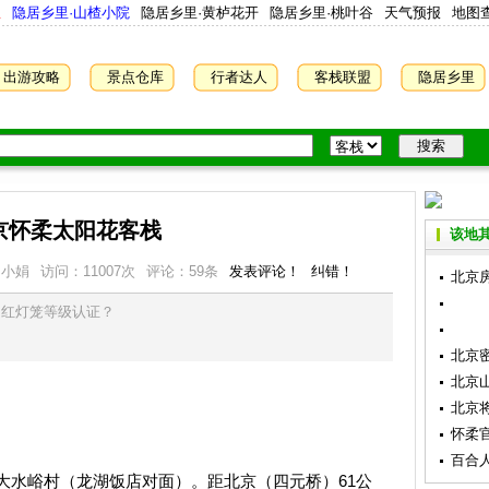
屋
隐居乡里·山楂小院
隐居乡里·黄栌花开
隐居乡里·桃叶谷
天气预报
地图
出游攻略
景点仓库
行者达人
客栈联盟
隐居乡里
京怀柔太阳花客栈
该地其
：小娟
访问：
11007
次
评论：59条
发表评论！
纠错！
北京
是红灯笼等级认证？
北京
北京
北京
怀柔
百合
水峪村（龙湖饭店对面）。距北京（四元桥）61公