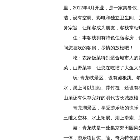
里，2012年4月开业，是一家集餐
洁，设有空调、彩电和独立卫生间。
务宗旨，让顾客成为朋友，客栈掌柜
住：本客栈拥有特色住宿客房，让
间您喜欢的客房，尽情的放松吧！
吃：农家饭菜特别适合城市人的需
菜，山野菜等，让您在吃惯了大鱼大
玩: 青龙峡景区，设有蹦极跳、攀
水，溪上可以划船、撑竹筏，还设有
山顶还有保存完好的明代古长城敌楼
青龙湖景区，享受游乐场的快乐，
三维太空杯、水上拓展、湖上滑索、
游：青龙峡是一处集京郊田园风光
一体，游乐项目惊、险、奇为特色的