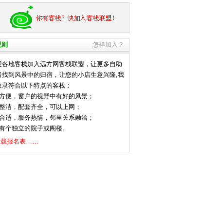
规则
怎样加入？
地客栈加入远方网客栈联盟，让更多自助
者找到风景中的归宿，让您的小店生意兴隆,我
收录符合以下特点的客栈：
通方便，窗户的视野中有好的风景；
净整洁，配套齐全，可以上网；
格合适，服务热情，邻里关系融洽；
好有个独立的院子或阁楼。
下载报名表……