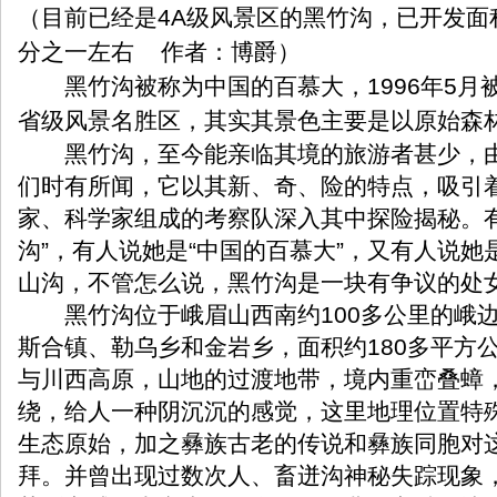
（目前已经是4A级风景区的黑竹沟，已开发面
分之一左右 作者：博爵）
黑竹沟被称为中国的百慕大，1996年5月
省级风景名胜区，其实其景色主要是以原始森
黑竹沟，至今能亲临其境的旅游者甚少，由
们时有所闻，它以其新、奇、险的特点，吸引
家、科学家组成的考察队深入其中探险揭秘。有
沟”，有人说她是“中国的百慕大”，又有人说
山沟，不管怎么说，黑竹沟是一块有争议的处
黑竹沟位于峨眉山西南约100多公里的峨边
斯合镇、勒乌乡和金岩乡，面积约180多平方
与川西高原，山地的过渡地带，境内重峦叠蟑
绕，给人一种阴沉沉的感觉，这里地理位置特
生态原始，加之彝族古老的传说和彝族同胞对
拜。并曾出现过数次人、畜迸沟神秘失踪现象