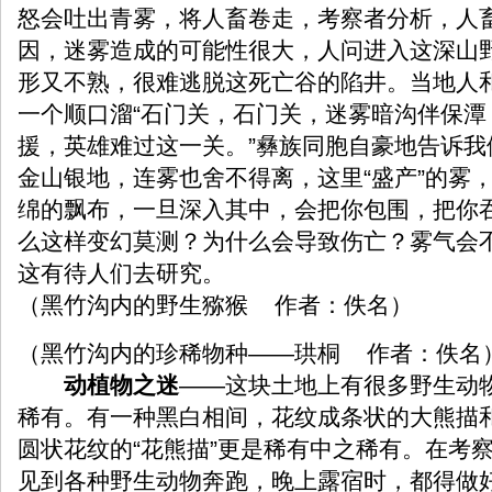
怒会吐出青雾，将人畜卷走，考察者分析，人
因，迷雾造成的可能性很大，人问进入这深山
形又不熟，很难逃脱这死亡谷的陷井。当地人
一个顺口溜“石门关，石门关，迷雾暗沟伴保潭
援，英雄难过这一关。”彝族同胞自豪地告诉我
金山银地，连雾也舍不得离，这里“盛产”的雾
绵的飘布，一旦深入其中，会把你包围，把你
么这样变幻莫测？为什么会导致伤亡？雾气会
这有待人们去研究。
（黑竹沟内的野生猕猴
作者：佚名
）
（黑竹沟内的珍稀物种——珙桐 作者：佚名
动植物之迷
——这块土地上有很多野生动
稀有。有一种黑白相间，花纹成条状的大熊描
圆状花纹的“花熊描”更是稀有中之稀有。在考
见到各种野生动物奔跑，晚上露宿时，都得做