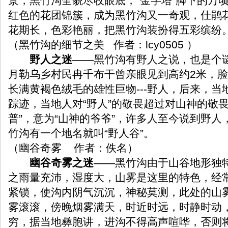
景，黑竹沟全貌尽收眼底，“金字塔”脚下的万
红色的花团锦簇，成为黑竹沟又一奇观，仕鹃
花期长，色彩艳丽，把黑竹沟装扮得五彩缤纷
（黑竹沟的细节之美 作者：lcy0505 ）
野人之迷
——黑竹沟有野人之说，也是个谜。
月勒乌乡村民冉千布干曾亲眼见到高约2米，
长满黄褐色绒毛的雄性巨物---野人，后来，
踪迹，当地人对“野人”的敬畏超过对山神的敬
普”，意为“山神的爷爷”，许多人至今说到野
竹沟有一个地名就叫“野人谷”。
（幽谷奇雾
作者：佚名
）
幽谷奇雾之迷
——黑竹沟由于山谷地形独
之雨量充沛，湿度大，山雾是这里的特色，经
紧锁，使沟内阴气沉沉，神秘莫测，此处的山
雾滚滚，傍晚烟雾满天，时近时远，时静时动
穷，据当地彝胞讲，进沟不得高声喧哗，否则