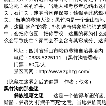
脱这死亡谷的陷井。当地人和考察者总结出这样
关，石门关，迷雾暗沟伴保潭；猿猴至此愁攀
关。”当地的彝族人说：黑竹沟是一个金山银地
离，这里“盛产”的雾，扑朔离奇得象软绵绵的
中，会把你包围，把你吞没，这里的雾为什么
么会导致伤亡？雾气会不会含有其它成分、这
地址：四川省乐山市峨边彝族自治县境内
电话：0833-5225111 （黑竹沟管委会）
门票：60元/人
景区官网：http://www.zghzg.com/
（隐藏在迷雾之后的谜题 作者：佚名）
黑竹沟的那些迷
彝族祖籍之迷
——这是一个值得考证的谜
斯豁，彝语为"打摆子而死"之意。当地彝族同