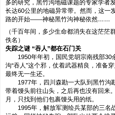
多的研究，黑竹沟地磁课题的专家学者
长达60公里的地磁异常带。然而，这一
路的开始——神秘黑竹沟神秘依然……
（千百年间，多少生命都消失在这茫
佚名
）
失踪之谜 “吞人”都在石门关
1950年年初，国民党胡宗南残部30
沟“吞人”这个邪，仗着武器精良，准备
最终无一生还。
1977年，四川森勘一大队到黑竹沟
带着馒头前往山头，之后再也没有回来
月，只找到他们包裹馒头用的纸。
1995年，解放军测绘兵某部的三名