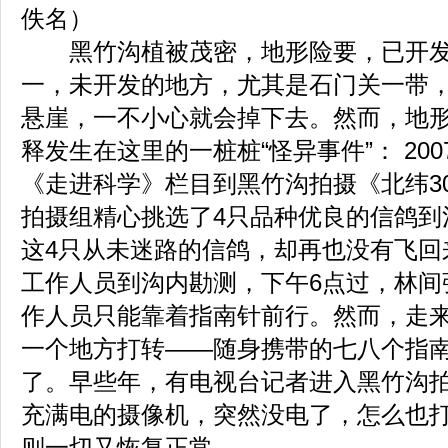
佚名）
黑竹沟植被茂密，地形险要，已开发
一，未开发的地方，尤其是石门关一带
悬崖，一不小心就会掉下去。然而，地
释发生在这里的一桩桩“怪异事件”： 200
《走进科学》栏目到黑竹沟拍摄《北纬3
拍摄组精心挑选了4只品种优良的信鸽到
这4只从未迷路的信鸽，却再也没有飞回
工作人员到沟内勘测，下午6点过，林间
作人员只能靠着指南针前行。然而，走
一个地方打转——随身携带的七八个指
了。早些年，有电视台记者进入黑竹沟
充满电的摄像机，突然没电了，怎么也
则一切又恢复正常。