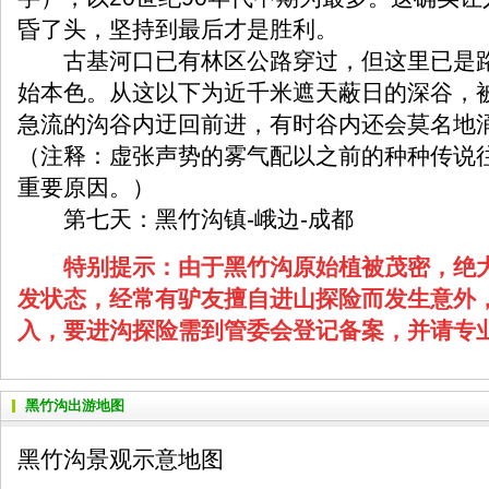
昏了头，坚持到最后才是胜利。
古基河口已有林区公路穿过，但这里已是路
始本色。从这以下为近千米遮天蔽日的深谷，
急流的沟谷内迂回前进，有时谷内还会莫名地
（注释：虚张声势的雾气配以之前的种种传说
重要原因。）
第七天：黑竹沟镇-峨边-成都
特别提示：由于黑竹沟原始植被茂密，绝
发状态，经常有驴友擅自进山探险而发生意外
入，要进沟探险需到管委会登记备案，并请专
黑竹沟出游地图
黑竹沟景观示意地图