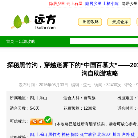
隐居乡里·云上石屋
隐居乡里·山楂小院
隐居乡里
出游攻略
景点仓库
首页
--
出游攻略
探秘黑竹沟，穿越迷雾下的“中国百慕大”——20
沟自助游攻略
发布时间：2016年05月03日
编辑：鸾七
访问：
32400
次
评论：
所属地区：
四川 乐山
适合人群：
自驾族
出游难度：
适合天数：
5-6天
花费预算：
1200元
适合时间：
可信标志：
（本攻略已通过所有细节核实，读者可放心参考
四川
乐山
黑竹沟
神秘
探险
死亡峡谷
北纬30°
川西
户外
徒
攻略标签：