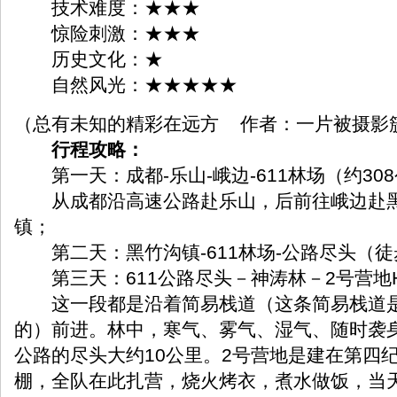
技术难度：★★★
惊险刺激：★★★
历史文化：★
自然风光：★★★★★
（总有未知的精彩在远方 作者：一片被摄影
行程攻略：
第一天：成都-乐山-峨边-611林场（约30
从成都沿高速公路赴乐山，后前往峨边赴黑
镇；
第二天：黑竹沟镇-611林场-公路尽头（徒步
第三天：611公路尽头－神涛林－2号营地HB
这一段都是沿着简易栈道（这条简易栈道是
的）前进。林中，寒气、雾气、湿气、随时袭
公路的尽头大约10公里。2号营地是建在第四
棚，全队在此扎营，烧火烤衣，煮水做饭，当天