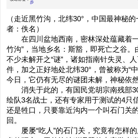
步
（走近黑竹沟，北纬30°，中国最神秘
者：佚名）
在四川盆地西南，密林深处蕴藏着一
竹沟”，当地乡名：斯豁，即死亡之谷。
不少未解开之“谜”，诸如指南针失灵、
件，加之正好地处北纬30°，曾被称为“
今日，它仍有无尽的谜团未解，神秘依
消失于此的，有国民党胡宗南残部30
绘队3名战士，还有专家用于测试的4只
还是牲口，只要靠近沟内一个叫石门关
回。
屡屡“吃人”的石门关，究竟有怎样的