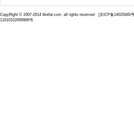
CopyRight © 2007-2014 likefar.com, all rights reserved [
京ICP备14025845
11010102000988号