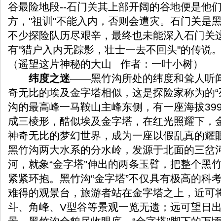
谷最险地段--石门关其上部开阔的谷地便是他
方，"祖训"不能入内，否则会遭灾。石门关是
不少探险队历尽艰辛，最终也未能深入石门关
有"猎户入内无踪影，壮士一去不回头"的传说
（遥望这片神秘的大山 作者：一叶小树）
纬度之迷
——黑竹沟所处的纬度和耸人听
奇无比的埃及金字塔相似，这是探险家称为的“
沟的最高峰一马鞍山主峰东侧，有一座海拔39
成三棱形，酷似埃及金字塔，在红光照耀下，
神奇无比的梦幻世界，成为一座以假乱真的耀眼
黑竹沟两大水系的分水岭，发源于北面的三岔
河，就象“金字塔”伸出的两条玉臂，把整个黑
紧紧环抱。黑竹沟“金字塔”不仅具有极高的科
难得的观景台，旅游者站在金字塔之上，近可
斗、角峰、V型谷等景观一览无遗；远可望日