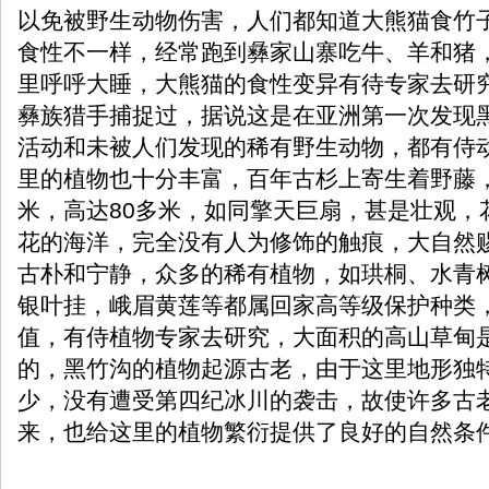
以免被野生动物伤害，人们都知道大熊猫食竹
食性不一样，经常跑到彝家山寨吃牛、羊和猪
里呼呼大睡，大熊猫的食性变异有待专家去研
彝族猎手捕捉过，据说这是在亚洲第一次发现
活动和未被人们发现的稀有野生动物，都有侍
里的植物也十分丰富，百年古杉上寄生着野藤
米，高达80多米，如同擎天巨扇，甚是壮观，
花的海洋，完全没有人为修饰的触痕，大自然
古朴和宁静，众多的稀有植物，如珙桐、水青
银叶挂，峨眉黄莲等都属回家高等级保护种类
值，有侍植物专家去研究，大面积的高山草甸
的，黑竹沟的植物起源古老，由于这里地形独
少，没有遭受第四纪冰川的袭击，故使许多古
来，也给这里的植物繁衍提供了良好的自然条