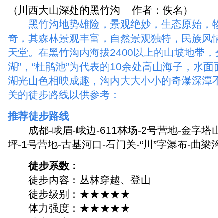
（川西大山深处的黑竹沟 作者：佚名）
黑竹沟地势雄险，景观绝妙，生态原始，
奇，其森林景观丰富，自然景观独特，民族风
天堂。在黑竹沟内海拔2400以上的山坡地带，分
湖”，“杜鹃池”为代表的10余处高山海子，水面
湖光山色相映成趣，沟内大大小小的奇瀑深潭
关的徒步路线以供参考：
推荐徒步路线
成都-峨眉-峨边-611林场-2号营地-金字塔
坪-1号营地-古基河口-石门关-“川”字瀑布-曲梁沟
徒步系数：
徒步内容：丛林穿越、登山
徒步级别：★★★★★
体力强度：★★★★★