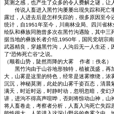
莫测之感，也产生了众多的令人费解之谜，让
传说人畜进入黑竹沟屡屡出现失踪和死亡事
露过，人进去后是怎样失踪的，很多原因至今
统计，自1951年至今，川南林业局、四川省
绘队和彝族同胞曾多次在黑竹沟遇险，其中三
据当地的彝族长者介绍,1950年，国民党胡宗
武器精良，穿越黑竹沟，人沟后无一人生还，
了“恐怖死亡谷”之说。
（顺着山势，陡然而降的大雾 作者：佚名）
黑竹沟由于山谷地形独特，植被茂盛，再加
大，山雾是这里的特色，经常是迷雾缭绕，浓
沉沉，神秘莫测，此处的山雾千姿百态，清晨
满天，时近时远，时静时动，忽明忽暗，变幻
讲，进沟不得高声喧哗，否则将惊动山神，山
将人畜卷走，考察者分析，人畜入沟死亡失踪
能性很大，人若进入这深山野谷的奇雾之中，