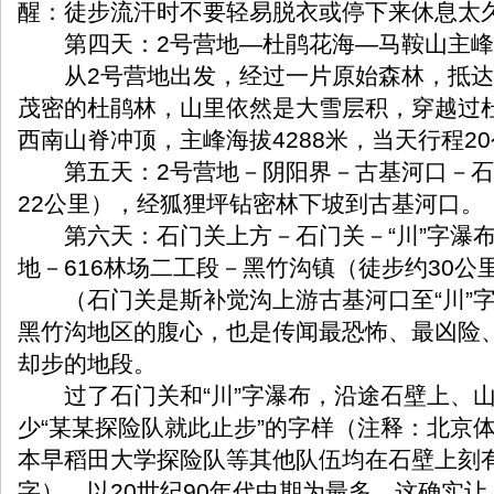
醒：徒步流汗时不要轻易脱衣或停下来休息太
第四天：2号营地—杜鹃花海—马鞍山主峰
从2号营地出发，经过一片原始森林，抵达
茂密的杜鹃林，山里依然是大雪层积，穿越过
西南山脊冲顶，主峰海拔4288米，当天行程2
第五天：2号营地－阴阳界－古基河口－石
22公里），经狐狸坪钻密林下坡到古基河口。
第六天：石门关上方－石门关－“川”字瀑布
地－616林场二工段－黑竹沟镇（徒步约30公
（石门关是斯补觉沟上游古基河口至“川”字
黑竹沟地区的腹心，也是传闻最恐怖、最凶险
却步的地段。
过了石门关和“川”字瀑布，沿途石壁上、山
少“某某探险队就此止步”的字样（注释：北京
本早稻田大学探险队等其他队伍均在石壁上刻
字），以20世纪90年代中期为最多。这确实